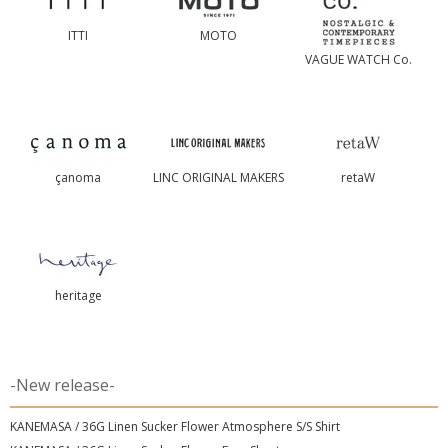
ITTI
MOTO
VAGUE WATCH Co.
çanoma
LINC ORIGINAL MAKERS
retaW
heritage
-New release-
KANEMASA / 36G Linen Sucker Flower Atmosphere S/S Shirt