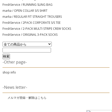
FreshService / RUNNING SLING BAG
marka / OPEN COLLAR S/S SHIRT
marka / REGULAR FIT STRAIGHT TROUSERS
FreshService / 2PACK CORPORATE S/S TEE
FreshService / 2-PACK MULTI STRIPE CREW SOCKS
FreshService / ORIGINAL 3-PACK SOCKS
-Other page-
shop info
-News letter-
メルマガ登録・解除はこちら