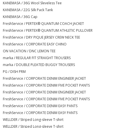
KANEMASA / 36G Wool Sleveless Tee
KANEMASA / 22G Silk Pack Tank
KANEMASA / 36G Cap
FreshService / PERTEX® QUANTUM COACH JACKET
FreshService / PERTEX® QUANTUM ATHLETIC PULLOVER
FreshService / DRY PIQUE JERSEY CREW NECK TEE
FreshService / CORPORATE EASY CHINO
ON VACATION / DNC LEMON TEE
marka / REGULAR FIT STRAIGHT TROUSERS
marka / DOUBLE PLEATED BUGGY TROUSERS
PG / DISH PRM
FreshService / CORPORATE DENIM ENGINEER JACKET
FreshService / CORPORATE DENIM FIVE POCKET PANTS
FreshService / CORPORATE DENIM ENGINEER JACKET
FreshService / CORPORATE DENIM FIVE POCKET PANTS
FreshService / CORPORATE DENIM EASY PANTS
FreshService / CORPORATE DENIM EASY PANTS
WELLDER / Striped Long-sleeve T-shirt
WELLDER / Striped Long-sleeve T-shirt