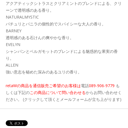
アクアティックシトラスとクリアミントのブレンドによる、クリ
ーンで透明感のある香り。
NATURALMYSTIC
パチュリとバニラの個性的でスパイシーな大人の香り。
BARNEY
透明感のある石けんの爽やかな香り。
EVELYN
シャンパンとベルガモットのブレンドによる魅惑的な果実の香
り。
ALLEN
強い意志を秘めた深みのあるユリの香り。
retaWの商品を通信販売ご希望のお客様は
電話
089-906-9779
も
しくは下記の
この商品について問い合わせる
からお問い合わせく
ださい。 (クリックして頂くとメールフォームが立ち上がります)