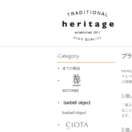
プラ
-Category-
全ての商品
heri
ーミー
人情報
BATONER
1.
「個人
ること
barbell object
ます。
2.