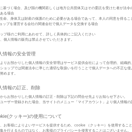
令に基づく場合、及び国の機関若しくは地方公共団体又はその委託を受けた者が法令
ある場合
の生命、身体又は財産の保護のために必要がある場合であって、本人の同意を得るこ
ショップを運営する会社の関連会社で個人データを交換する場合
ップ様のご利用にあわせて、詳しく具体的にご記入ください
、個人情報の販売は禁止させていただきます。
個人情報の安全管理
よりお預かりした個人情報の安全管理はサービス提供会社によって合理的、組織的
ショップでは関連法令に準じた適切な取扱いを行うことで個人データへの不正な侵
努めます。
個人情報の訂正、削除
からお預かりした個人情報の訂正・削除は下記の問合せ先よりお知らせ下さい。
ユーザー登録された場合、当サイトのメニュー「マイアカウント」より個人情報の
ookie(クッキー)の使用について
、お客様によりよいサービスを提供するため、cookie （クッキー）を使用する
集を行えるものではなく、お客様のプライバシーを侵害することはございません。