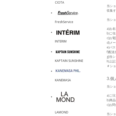
CIOTA
当ショ
収集す
当ショ
FreshService
a)お
b)ご
c)お
INTERIM
d)メ
e)パ
f)配
g)当
KAPTAIN SUNSHINE
h)上
＃ショ
3.
KANEMASA
当ショ
a)ご
b)商
c)お
LAMOND
当ショ