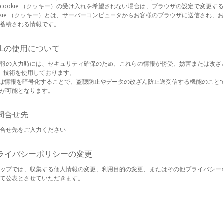
cookie （クッキー）の受け入れを希望されない場合は、ブラウザの設定で変更す
okie （クッキー）とは、サーバーコンピュータからお客様のブラウザに送信され
蓄積される情報です。
SSLの使用について
報の入力時には、セキュリティ確保のため、これらの情報が傍受、妨害または改ざんされるこ
er）技術を使用しております。
SLは情報を暗号化することで、盗聴防止やデータの改ざん防止送受信する機能のこと
が可能となります。
お問合せ先
合せ先をご入力ください
プライバシーポリシーの変更
ップでは、収集する個人情報の変更、利用目的の変更、またはその他プライバシー
て公表とさせていただきます。