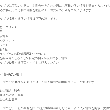
ップでは商品のご購入、お問合せをされた際にお客様の個人情報を収集することが
るにあたっては利用目的を明記の上、適法かつ公正な手段によります。
ップで収集する個人情報は以下の通りです。
名前、フリガナ
住所
電話番号
ールアドレス
スワード
送先情報
ショップとのお取引履歴及びその内容
記を組み合わせることで特定の個人が識別できる情報
ップで使用する項目すべてをご記入ください
個人情報の利用
ップではお客様からお預かりした個人情報の利用目的は以下の通りです。
注文の確認、照会
品発送の確認、照会
問合せの返信時
ップでは、下記の場合を除いてはお客様の断りなく第三者に個人情報を開示・提供