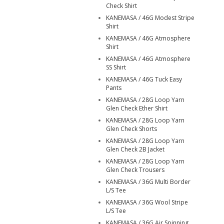
Check Shirt
KANEMASA / 46G Modest Stripe
Shirt
KANEMASA / 46G Atmosphere
Shirt
KANEMASA / 46G Atmosphere
SS Shirt
KANEMASA / 46G Tuck Easy
Pants
KANEMASA / 28G Loop Yarn
Glen Check Ether Shirt
KANEMASA / 28G Loop Yarn
Glen Check Shorts
KANEMASA / 28G Loop Yarn
Glen Check 2B Jacket
KANEMASA / 28G Loop Yarn
Glen Check Trousers
KANEMASA / 36G Multi Border
L/S Tee
KANEMASA / 36G Wool Stripe
L/S Tee
KANEMASA / 36G Air Spinning