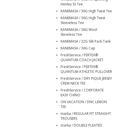
Henley SS Tee
KANEMASA / 36G High Twist Tee
KANEMASA / 36G High Twist
Sleeveless Tee
KANEMASA / 36G Wool
Sleveless Tee
KANEMASA / 22G Silk Pack Tank
KANEMASA / 36G Cap
FreshService / PERTEX®
QUANTUM COACH JACKET
FreshService / PERTEX®
QUANTUM ATHLETIC PULLOVER
FreshService / DRY PIQUE JERSEY
CREW NECK TEE
FreshService / CORPORATE
EASY CHINO
ON VACATION / DNC LEMON
TEE
marka / REGULAR FIT STRAIGHT
TROUSERS
marka / DOUBLE PLEATED