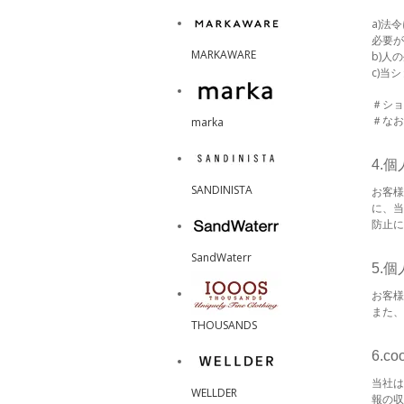
a)法
必要が
MARKAWARE
b)人
c)当
＃ショ
＃なお
marka
4.
SANDINISTA
お客様
に、当
防止に
SandWaterr
5.
お客様
また、
THOUSANDS
6.c
当社は
WELLDER
報の収