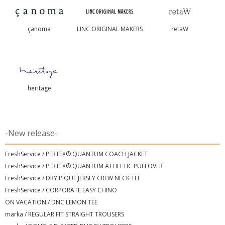
çanoma
LINC ORIGINAL MAKERS
retaW
heritage
-New release-
FreshService / PERTEX® QUANTUM COACH JACKET
FreshService / PERTEX® QUANTUM ATHLETIC PULLOVER
FreshService / DRY PIQUE JERSEY CREW NECK TEE
FreshService / CORPORATE EASY CHINO
ON VACATION / DNC LEMON TEE
marka / REGULAR FIT STRAIGHT TROUSERS