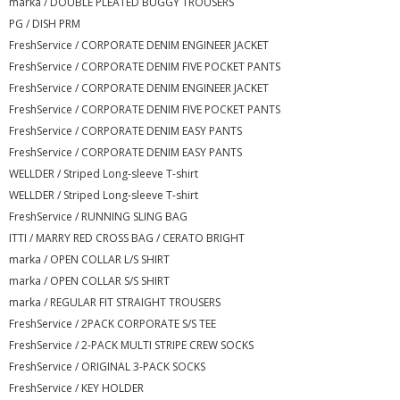
marka / DOUBLE PLEATED BUGGY TROUSERS
PG / DISH PRM
FreshService / CORPORATE DENIM ENGINEER JACKET
FreshService / CORPORATE DENIM FIVE POCKET PANTS
FreshService / CORPORATE DENIM ENGINEER JACKET
FreshService / CORPORATE DENIM FIVE POCKET PANTS
FreshService / CORPORATE DENIM EASY PANTS
FreshService / CORPORATE DENIM EASY PANTS
WELLDER / Striped Long-sleeve T-shirt
WELLDER / Striped Long-sleeve T-shirt
FreshService / RUNNING SLING BAG
ITTI / MARRY RED CROSS BAG / CERATO BRIGHT
marka / OPEN COLLAR L/S SHIRT
marka / OPEN COLLAR S/S SHIRT
marka / REGULAR FIT STRAIGHT TROUSERS
FreshService / 2PACK CORPORATE S/S TEE
FreshService / 2-PACK MULTI STRIPE CREW SOCKS
FreshService / ORIGINAL 3-PACK SOCKS
FreshService / KEY HOLDER