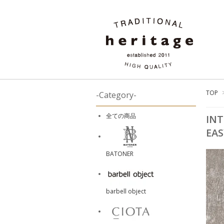
TOP
-Category-
全ての商品
INT
EAS
BATONER
barbell object