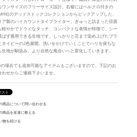
るワンサイズのフリーサイズ設計。右裾にはベルクロ付きの
VMH社のデッドストックコレクションからピックアップした、
リア製のハイカウントタイプライター。ぎゅっと詰まった目面
ら軽やかでドライなタッチ、コンパクトな表情が特徴で、シー
選ばず着用できる生地です。しっかりと芯まで染め上げたブラ
とネイビーの2色展開。洗いをかけていくことでハリを保ちな
も生地が馴染み、より自然な風合いへと変化していきます。
LDの場合でも追加可能なアイテムもございますので、下記のお
合わせからご連絡下さいませ。
の商品について問い合わせる
の商品を友達に教える
い物を続ける