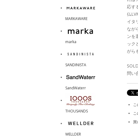
応す
仏L
MARKAWARE
イタ
なが
ンを
marka
ック
がら
SANDINISTA
SO
問い
SandWaterr
こ
THOUSANDS
こ
買
WELLDER