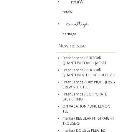
retaW
heritage
-New release-
FreshService / PERTEX®
QUANTUM COACH JACKET
FreshService / PERTEX®
QUANTUM ATHLETIC PULLOVER
FreshService / DRY PIQUE JERSEY
CREW NECK TEE
FreshService / CORPORATE
EASY CHINO
ON VACATION / DNC LEMON
TEE
marka / REGULAR FIT STRAIGHT
TROUSERS
marka / DOUBLE PLEATED