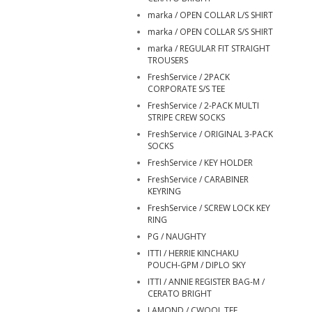
marka / OPEN COLLAR L/S SHIRT
marka / OPEN COLLAR S/S SHIRT
marka / REGULAR FIT STRAIGHT
TROUSERS
FreshService / 2PACK
CORPORATE S/S TEE
FreshService / 2-PACK MULTI
STRIPE CREW SOCKS
FreshService / ORIGINAL 3-PACK
SOCKS
FreshService / KEY HOLDER
FreshService / CARABINER
KEYRING
FreshService / SCREW LOCK KEY
RING
PG / NAUGHTY
ITTI / HERRIE KINCHAKU
POUCH-GPM / DIPLO SKY
ITTI / ANNIE REGISTER BAG-M /
CERATO BRIGHT
LAMOND / CWOOL TEE