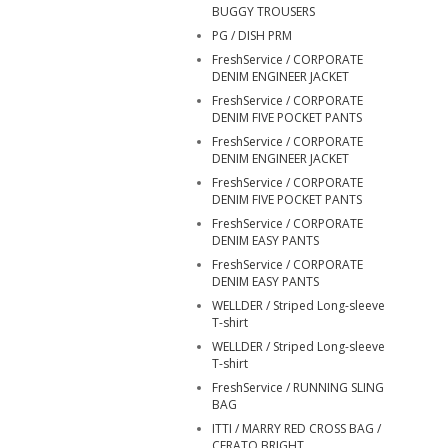
BUGGY TROUSERS
PG / DISH PRM
FreshService / CORPORATE
DENIM ENGINEER JACKET
FreshService / CORPORATE
DENIM FIVE POCKET PANTS
FreshService / CORPORATE
DENIM ENGINEER JACKET
FreshService / CORPORATE
DENIM FIVE POCKET PANTS
FreshService / CORPORATE
DENIM EASY PANTS
FreshService / CORPORATE
DENIM EASY PANTS
WELLDER / Striped Long-sleeve
T-shirt
WELLDER / Striped Long-sleeve
T-shirt
FreshService / RUNNING SLING
BAG
ITTI / MARRY RED CROSS BAG /
CERATO BRIGHT