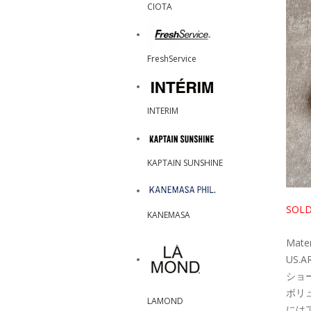
CIOTA
FreshService
INTERIM
KAPTAIN SUNSHINE
SOL
KANEMASA
Mate
US
ショ
ボリ
LAMOND
には