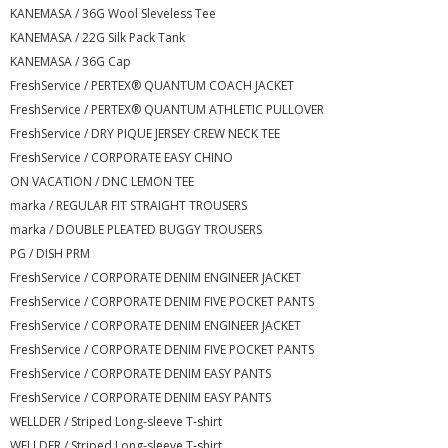
KANEMASA / 36G Wool Sleveless Tee
KANEMASA / 22G Silk Pack Tank
KANEMASA / 36G Cap
FreshService / PERTEX® QUANTUM COACH JACKET
FreshService / PERTEX® QUANTUM ATHLETIC PULLOVER
FreshService / DRY PIQUE JERSEY CREW NECK TEE
FreshService / CORPORATE EASY CHINO
ON VACATION / DNC LEMON TEE
marka / REGULAR FIT STRAIGHT TROUSERS
marka / DOUBLE PLEATED BUGGY TROUSERS
PG / DISH PRM
FreshService / CORPORATE DENIM ENGINEER JACKET
FreshService / CORPORATE DENIM FIVE POCKET PANTS
FreshService / CORPORATE DENIM ENGINEER JACKET
FreshService / CORPORATE DENIM FIVE POCKET PANTS
FreshService / CORPORATE DENIM EASY PANTS
FreshService / CORPORATE DENIM EASY PANTS
WELLDER / Striped Long-sleeve T-shirt
WELLDER / Striped Long-sleeve T-shirt