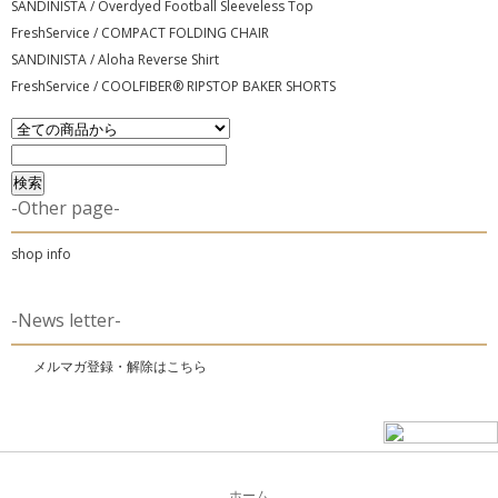
SANDINISTA / Overdyed Football Sleeveless Top
FreshService / COMPACT FOLDING CHAIR
SANDINISTA / Aloha Reverse Shirt
FreshService / COOLFIBER® RIPSTOP BAKER SHORTS
-Other page-
shop info
-News letter-
メルマガ登録・解除はこちら
ホーム