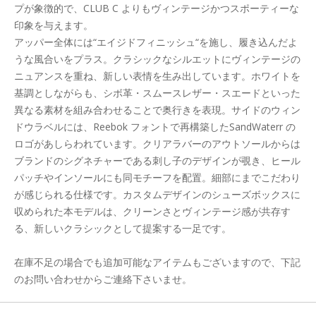
プが象徴的で、CLUB C よりもヴィンテージかつスポーティーな
印象を与えます。
アッパー全体には“エイジドフィニッシュ“を施し、履き込んだよ
うな風合いをプラス。クラシックなシルエットにヴィンテージの
ニュアンスを重ね、新しい表情を生み出しています。ホワイトを
基調としながらも、シボ革・スムースレザー・スエードといった
異なる素材を組み合わせることで奥行きを表現。サイドのウィン
ドウラベルには、Reebok フォントで再構築したSandWaterr の
ロゴがあしらわれています。クリアラバーのアウトソールからは
ブランドのシグネチャーである刺し子のデザインが覗き、ヒール
パッチやインソールにも同モチーフを配置。細部にまでこだわり
が感じられる仕様です。カスタムデザインのシューズボックスに
収められた本モデルは、クリーンさとヴィンテージ感が共存す
る、新しいクラシックとして提案する一足です。
在庫不足の場合でも追加可能なアイテムもございますので、下記
のお問い合わせからご連絡下さいませ。