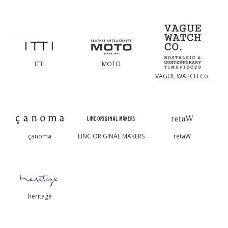
ITTI
MOTO
VAGUE WATCH Co.
çanoma
LINC ORIGINAL MAKERS
retaW
heritage