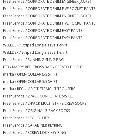
FreshService / CORPORATE DENIM ENGINEER JACKET
FreshService / CORPORATE DENIM FIVE POCKET PANTS
FreshService / CORPORATE DENIM ENGINEER JACKET
FreshService / CORPORATE DENIM FIVE POCKET PANTS
FreshService / CORPORATE DENIM EASY PANTS
FreshService / CORPORATE DENIM EASY PANTS
WELLDER / Striped Long-sleeve T-shirt
WELLDER / Striped Long-sleeve T-shirt
FreshService / RUNNING SLING BAG
ITTI / MARRY RED CROSS BAG / CERATO BRIGHT
marka / OPEN COLLAR L/S SHIRT
marka / OPEN COLLAR S/S SHIRT
marka / REGULAR FIT STRAIGHT TROUSERS
FreshService / 2PACK CORPORATE S/S TEE
FreshService / 2-PACK MULTI STRIPE CREW SOCKS
FreshService / ORIGINAL 3-PACK SOCKS
FreshService / KEY HOLDER
FreshService / CARABINER KEYRING
FreshService / SCREW LOCK KEY RING