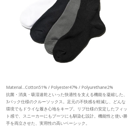
Material…Cotton51% / Polyester47% / Polyurethane2%
抗菌・消臭・吸湿速乾といった快適性を支える機能を凝縮した、
3パック仕様のクルーソックス。足元の不快感を軽減し、どんな
環境でもドライな履き心地をキープ。リブ仕様の安定したフィッ
ト感で、スニーカーにもブーツにも馴染む設計。機能性と使い勝
手を両立させた、実用性の高いベーシック。